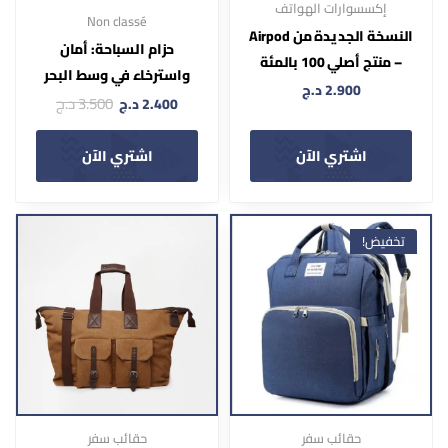
إكسسوارات الهواتف
Non classé
النسخة الجديدة من Airpod
حزام السباحة: أمان
– منتج أصلي 100 بالمئة
واسترخاء في وسط البحر
2.900
د.ج
3.500
د.ج
2.400
د.ج
اشتري الآن
اشتري الآن
تخفيض!
حقائب سفر
حقائب سفر