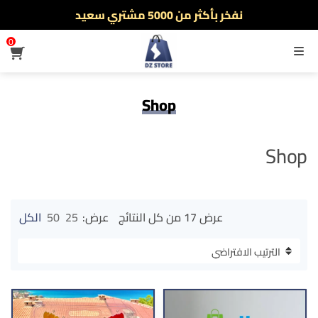
نفخر بأكثر من 5000 مشتري سعيد
أطلب الآن والدفع فقط عند استلام المنتج
0
القائمة
Shop
Shop
عرض ⁦17⁩ من كل النتائج
عرض:
25
50
الكل