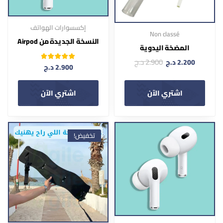
إكسسوارات الهواتف
Non classé
النسخة الجديدة من Airpod
المضخة اليدوية
2.900
د.ج
2.200
د.ج
تم التقييم
2.900
د.ج
من 5
5.00
اشتري الآن
اشتري الآن
تخفيض!