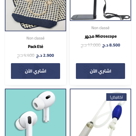
Non classé
Microscope مجهر
Non classé
17.000
د.ج
8.500
د.ج
Pack Eté
4.400
د.ج
2.900
د.ج
اشتري الآن
اشتري الآن
تخفيض!