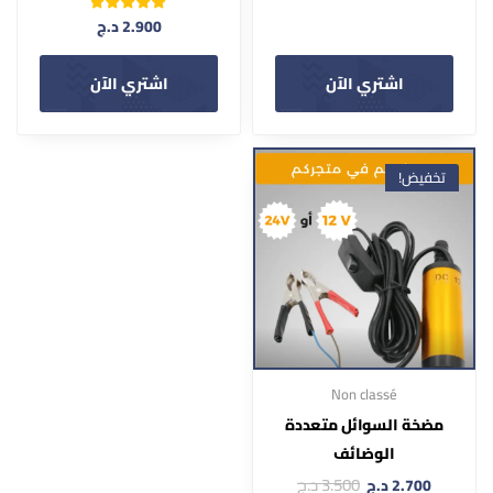
تم التقييم
2.900
د.ج
من 5
5.00
اشتري الآن
اشتري الآن
تخفيض!
Non classé
مضخة السوائل متعددة
الوضائف
3.500
د.ج
2.700
د.ج